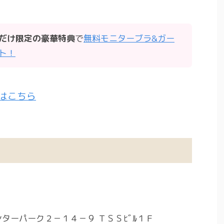
だけ限定の豪華特典
で
無料モニターブラ&ガー
ト！
はこちら
インターパーク２－１４－９ ＴＳＳﾋﾞﾙ１Ｆ