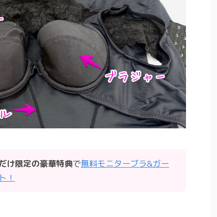
だけ限定の豪華特典
で
無料モニターブラ&ガー
ト！