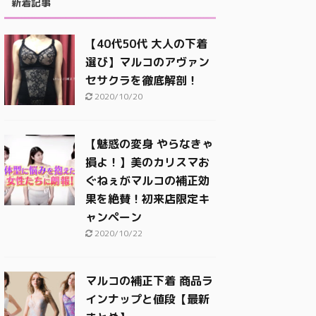
新着記事
【40代50代 大人の下着
選び】マルコのアヴァン
セサクラを徹底解剖！
2020/10/20
【魅惑の変身 やらなきゃ
損よ！】美のカリスマお
ぐねぇがマルコの補正効
果を絶賛！初来店限定キ
ャンペーン
2020/10/22
マルコの補正下着 商品ラ
インナップと値段【最新